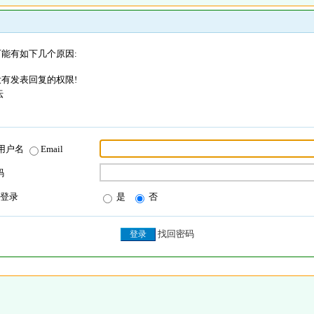
能有如下几个原因:
有发表回复的权限!
坛
用户名
Email
码
登录
是
否
找回密码