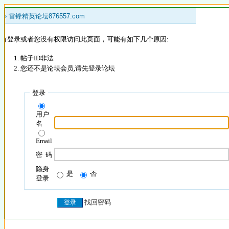
 »
雷锋精英论坛876557.com
没有登录或者您没有权限访问此页面，可能有如下几个原因:
帖子ID非法
您还不是论坛会员,请先登录论坛
登录
用户
名
Email
密 码
隐身
是
否
登录
找回密码