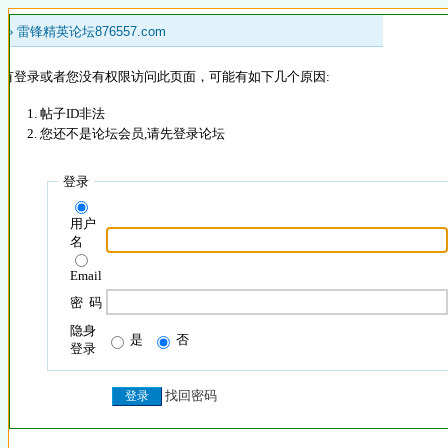
 »
雷锋精英论坛876557.com
没有登录或者您没有权限访问此页面，可能有如下几个原因:
帖子ID非法
您还不是论坛会员,请先登录论坛
登录
用户
名
Email
密 码
隐身
是
否
登录
找回密码