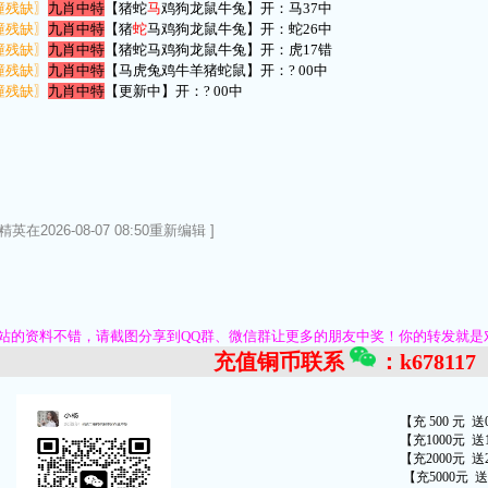
瞳残缺〗
九肖中特
【猪蛇
马
鸡狗龙鼠牛兔】开：马37中
瞳残缺〗
九肖中特
【猪
蛇
马鸡狗龙鼠牛兔】开：蛇26中
瞳残缺〗
九肖中特
【猪蛇马鸡狗龙鼠牛兔】开：虎17错
瞳残缺〗
九肖中特
【马虎兔鸡牛羊猪蛇鼠】开：? 00中
瞳残缺〗
九肖中特
【更新中】开：? 00中
英在2026-08-07 08:50重新编辑 ]
站的资料不错，请截图分享到QQ群、微信群让更多的朋友中奖！你的转发就是
充值铜币联系
：k678117
【充 500 元 
【充1000元 送
【充2000元 送
【充5000元 