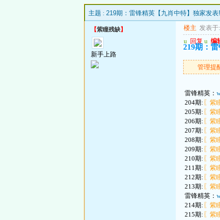
主题 :
219期：雷锋精英【九肖中特】独家发表
楼主
发表于: 2
【
紫瞳残缺
】
u
回复
u
编
219期：
新手上路
管理提
雷锋精英：
w
204期:
〖紫
205期:
〖紫
206期:
〖紫
207期:
〖紫
208期:
〖紫
209期:
〖紫
210期:
〖紫
211期:
〖紫
212期:
〖紫
213期:
〖紫
雷锋精英：
w
214期:
〖紫
215期:
〖紫